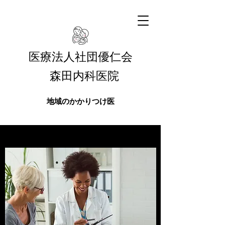
​医療法人社団優仁会
​森田内科医院
地域のかかりつけ医
医療法人社団優仁
会 森田内科医院